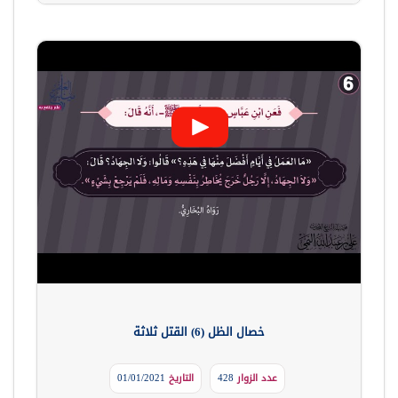
خصال الظل (6) القتل ثلاثة
عدد الزوار
428
التاريخ
01/01/2021