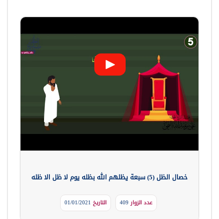
خصال الظل (5) سبعة يظلهم الله بظله يوم لا ظل الا ظله
عدد الزوار
409
التاريخ
01/01/2021