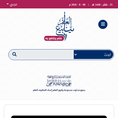
عربي
25 - صَفَر - 1448 هـ
|
08 - 8 - 2026 م