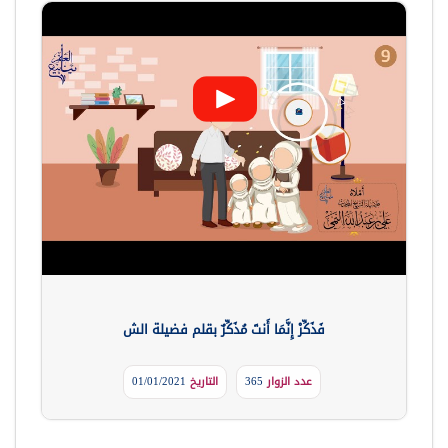
فَذَكِّرْ إِنَّمَا أَنتَ مُذَكِّرٌ بقلم فضيلة الش
عدد الزوار
365
التاريخ
01/01/2021