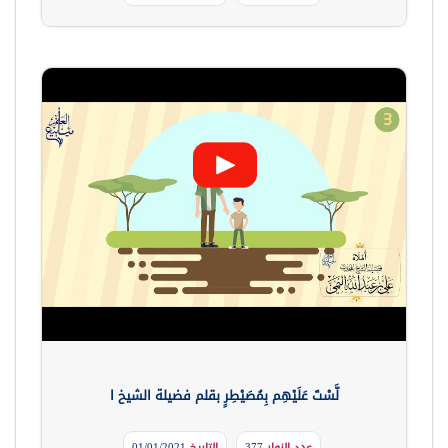
لَّسْتَ عَلَيْهِم بِمُصَيْطِرٍ بقلم فضيلة الشيخ ا
عدد الزوار
377
التاريخ
01/01/2021