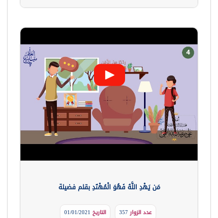
مَن يَهْدِ اللَّهُ فَهُوَ الْمُهْتَدِ بقلم فضيلة
عدد الزوار
357
التاريخ
01/01/2021