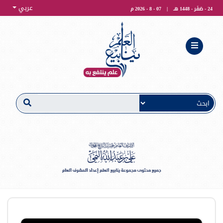
عربي
24 - صَفَر - 1448 هـ
|
07 - 8 - 2026 م