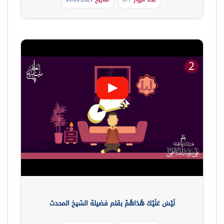
لَيْسَ عَلَيْكَ هُدَاهُمْ بقلم فضيلة الشيخ المحدث