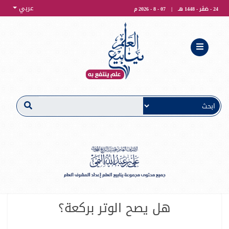
عربي
24 - صَفَر - 1448 هـ
|
07 - 8 - 2026 م
هل يصح الوتر بركعة؟